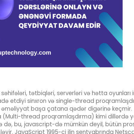
səhifələri, tətbiqləri, serverləri və hətta oyunlar
də etdiyi sinxron və single-thread proqramlaşdırma
nə və əməliyyat başa çatana qədər digərinə keçmir.
va (Multi-thread proqramlaşdırma) kimi dillərdə ya
ə də, bu, javascript-də mümkün deyil, bütün pros
əyir. JavaScript 1995-ci ilin sentyabrında Netsc