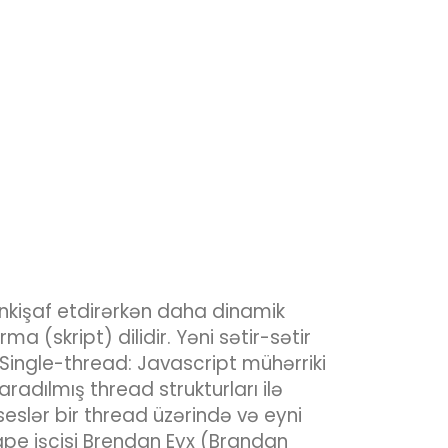
ı inkişaf etdirərkən daha dinamik
 (skript) dilidir. Yəni sətir-sətir
 Single-thread: Javascript mühərriki
radılmış thread strukturları ilə
eslər bir thread üzərində və eyni
ape işçisi Brendan Eyx (Brandan