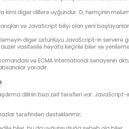
Java kimi digər dillərə uyğundur. O, həmçinin məl
arıqları və JavaScript biliyi olan yeni başlayan
işləməyin digər üstünlüyü JavaScript-in serverə g
auzer vasitəsilə həyata keçirilə bilər və yeniləm
f komandası və ECMA International sənayenin akt
tabxanalar yaradır.
?
ırma dilinin bəzi zəif tərəfləri var. JavaScript-in
hazlar tərəfindən dəstəklənmir;
şlədilə bilər, bu da uyğunsuzluğa səbəb ola bilər.