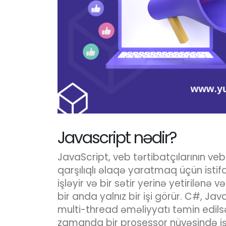
Javascript nədir?
JavaScript, veb tərtibatçılarının veb 
qarşılıqlı əlaqə yaratmaq üçün istifa
işləyir və bir sətir yerinə yetirilə
bir anda yalnız bir işi görür. C#, Ja
multi-thread əməliyyatı təmin edils
zamanda bir prosessor nüvəsində işl