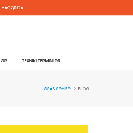
HAQQINDA
LƏR
TEXNIKI TERMINLƏR
ƏSAS SƏHIFƏ
BLOG