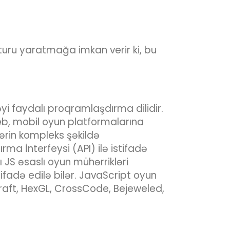
kturu yaratmağa imkan verir ki, bu
yi faydalı proqramlaşdırma dilidir.
eb, mobil oyun platformalarına
lərin kompleks şəkildə
ma İnterfeysi (API) ilə istifadə
 JS əsaslı oyun mühərrikləri
ifadə edilə bilər. JavaScript oyun
ycraft, HexGL, CrossCode, Bejeweled,