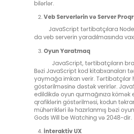
bilərlər.
Veb Serverlərin və Server Proq
JavaScript tərtibatçılara Node.
da veb serverin yaradılmasında vaxt
Oyun Yaratmaq
JavaScript, tərtibatçıların br
Bəzi JavaScript kod kitabxanaları t
yaymağa imkan verir. Tərtibatçılar h
göstərilməsinə dəstək verirlər. Java
edildikdə oyun qurmağınıza kömək edə
qrafiklərin göstərilməsi, kodun təkr
mühərrikləri ilə hazırlanmış bəzi oy
Gods Will be Watching və 2048-dir.
İnteraktiv UX