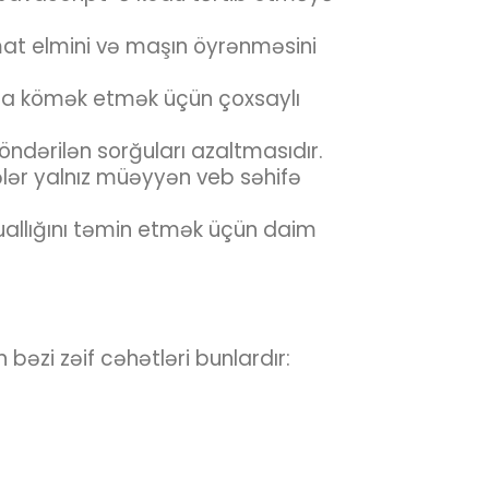
umat elmini və maşın öyrənməsini
lara kömək etmək üçün çoxsaylı
öndərilən sorğuları azaltmasıdır.
ələr yalnız müəyyən veb səhifə
uallığını təmin etmək üçün daim
 bəzi zəif cəhətləri bunlardır: