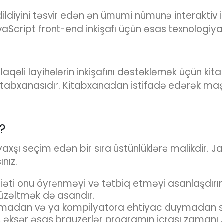
ildiyini təsvir edən ən ümumi nümunə interaktiv 
vaScript front-end inkişafı üçün əsas texnologiya
laqəli layihələrin inkişafını dəstəkləmək üçün kit
itabxanasıdır. Kitabxanadan istifadə edərək ma
r?
xşı seçim edən bir sıra üstünlüklərə malikdir. J
nız.
iəti onu öyrənməyi və tətbiq etməyi asanlaşdırır 
düzəltmək də asandır.
ulmadan və ya kompilyatora ehtiyac duymadan sk
ə, əksər əsas brauzerlər proqramın icrası zaman