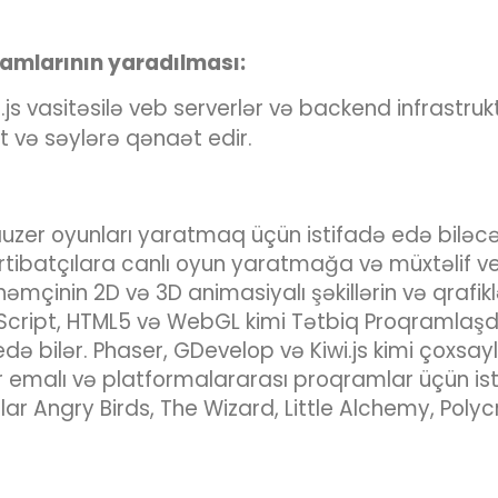
ramlarının yaradılması:
js vasitəsilə veb serverlər və backend infrastru
 və səylərə qənaət edir.
auzer oyunları yaratmaq üçün istifadə edə biləcə
ərtibatçılara canlı oyun yaratmağa və müxtəlif v
əmçinin 2D və 3D animasiyalı şəkillərin və qrafik
Script, HTML5 və WebGL kimi Tətbiq Proqramlaşdır
 bilər. Phaser, GDevelop və Kiwi.js kimi çoxsaylı
ar emalı və platformalararası proqramlar üçün ist
unlar Angry Birds, The Wizard, Little Alchemy, Pol