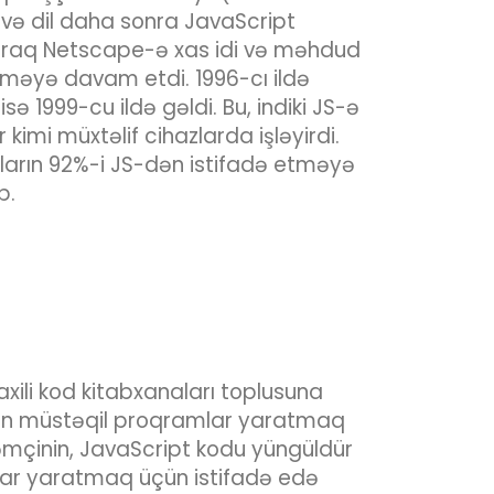
 və dil daha sonra JavaScript
 olaraq Netscape-ə xas idi və məhdud
yüməyə davam etdi. 1996-cı ildə
 1999-cu ildə gəldi. Bu, indiki JS-ə
imi müxtəlif cihazlarda işləyirdi.
ların 92%-i JS-dən istifadə etməyə
b.
xili kod kitabxanaları toplusuna
madan müstəqil proqramlar yaratmaq
əmçinin, JavaScript kodu yüngüldür
lar yaratmaq üçün istifadə edə