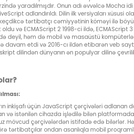
rzində yaradılmışdır. Onun adı əvvəlcə Mocha idi
eScript adlandırıldı. Dilin ilk versiyaları xüsusi
n keçdikcə tərtibatçı cəmiyyətinin köməyi ilə bö
ldu və ECMAScript 2 1998-ci ildə, ECMAScript 3 isə
rdə deyil, həm də mobil və masaüstü kompüterlər k
 davam etdi və 2016-cı ildən etibarən veb sayt
 skript dilindən dünyanın ən populyar dilinə çevrili
olar?
d
ılması
:
 inkişafı üçün JavaScript çərçivələri adlanan da
rulan və istənilən cihazda işlədilə bilən platfor
z mövcud çərçivələrdən istifadə edə bilərlər. H
örə tərtibatçılar ondan asanlıqla mobil proqram