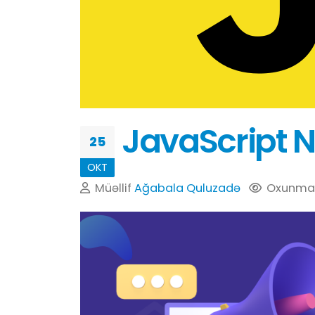
JavaScript N
25
OKT
Müəllif
Ağabala Quluzadə
Oxunma s