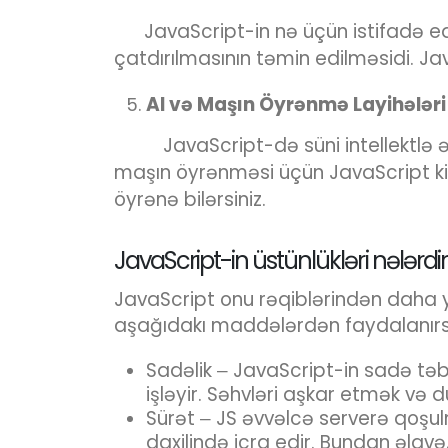
JavaScript-in nə üçün istifadə ed
çatdırılmasının təmin edilməsidi. Ja
AI və Maşın Öyrənmə Layihələri
JavaScript-də süni intellektlə ə
maşın öyrənməsi üçün JavaScript k
öyrənə bilərsiniz.
JavaScript-in üstünlükləri nələrdi
JavaScript onu rəqiblərindən daha ya
aşağıdakı maddələrdən faydalanırsı
Sadəlik ‒ JavaScript-in sadə təb
işləyir. Səhvləri aşkar etmək və 
Sürət ‒ JS əvvəlcə serverə qoş
daxilində icra edir. Bundan əlav