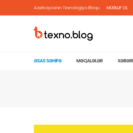
Azərbaycanın Texnologiya Bloqu
MÜƏLLIF OL
ƏSAS SƏHIFƏ
MƏQALƏLƏR
XƏBƏR