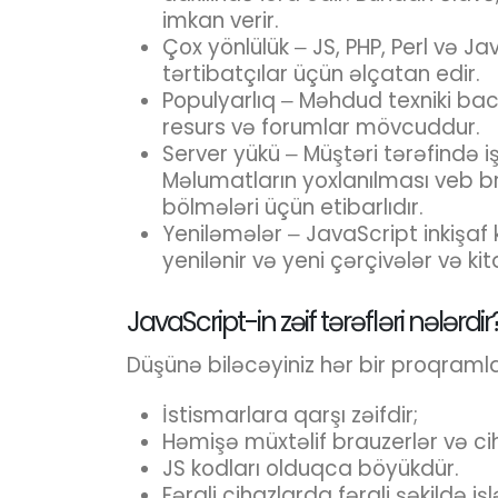
imkan verir.
Çox yönlülük ‒ JS, PHP, Perl və 
tərtibatçılar üçün əlçatan edir.
Populyarlıq ‒ Məhdud texniki bac
resurs və forumlar mövcuddur.
Server yükü ‒ Müştəri tərəfində 
Məlumatların yoxlanılması veb br
bölmələri üçün etibarlıdır.
Yeniləmələr ‒ JavaScript inkişa
yenilənir və yeni çərçivələr və ki
JavaScript-in zəif tərəfləri nələrdir
Düşünə biləcəyiniz hər bir proqramlaşd
İstismarlara qarşı zəifdir;
Həmişə müxtəlif brauzerlər və ci
JS kodları olduqca böyükdür.
Fərqli cihazlarda fərqli şəkildə i