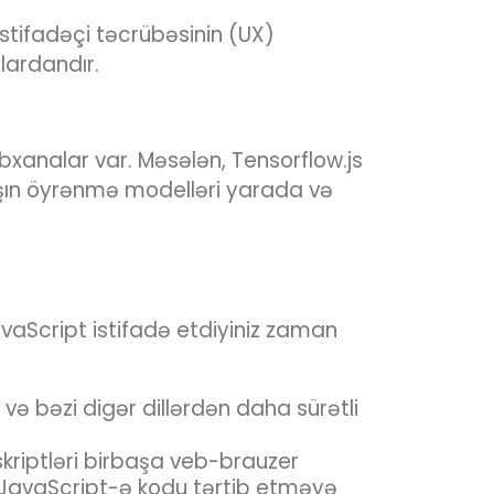
istifadəçi təcrübəsinin (UX)
lardandır.
abxanalar var. Məsələn, Tensorflow.js
şın öyrənmə modelləri yarada və
avaScript istifadə etdiyiniz zaman
və bəzi digər dillərdən daha sürətli
riptləri birbaşa veb-brauzer
ı JavaScript-ə kodu tərtib etməyə