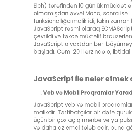
Eich) tərəfindən 10 günlük müddət ə
olmamışdan əvvəl Mona, sonra isə Liv
funksionallığa malik idi, lakin zama
JavaScript rəsmi olaraq ECMAScript o
çevrildi və təkcə müxtəlif brauzerlə
JavaScript o vaxtdan bəri böyüməyə
başladı. Cəmi 20 il ərzində o, ibtidai
JavaScript ilə nələr etmək 
Veb və Mobil Proqramlar Yara
JavaScript veb və mobil proqramların
malikdir. Tərtibatçılar bir dəfə qu
üçün bir çox açıq mənbə və ya pulsu
və daha az emal tələb edir, buna g