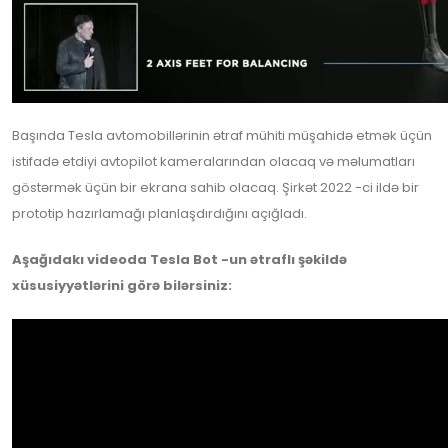
Başında Tesla avtomobillərinin ətraf mühiti müşahidə etmək üçün
istifadə etdiyi avtopilot kameralarından olacaq və məlumatları
göstərmək üçün bir ekrana sahib olacaq. Şirkət 2022 -ci ildə bir
prototip hazırlamağı planlaşdırdığını açığladı.
Aşağıdakı videoda Tesla Bot -un ətraflı şəkildə
xüsusiyyətlərini görə bilərsiniz: