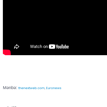
Mənbə:
thenextweb.com
,
Euronews