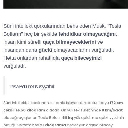
Süni intellekt qorxularından bəhs edən Musk, "Tesla
Botların" heç bir şəkildə
təhdidkar olmayacağını
,
insan kimi sürətli
qaça bilməyəcəklərini
və
insandan daha
güclü
olmayacaqlarını vurğuladı.
Hətta onlardan rahatlıqla
qaça biləcəyinizi
vurğuladı.
Tesla Bot-un xüsusiyyətləri
Süni intellektə əsaslanan sistemlə işləyəcək robotun boyu
172 sm
,
çəkisi isə
56 kiloqram
olacaq. Ən yüksək sürətinində
8 km/saat
olacağı açıqlanan Tesla Botun,
68 kq
yük qaldırma qabiliyyətiinin
olduğu və təxminən
21 kiloqrama
qədər yük daşıya biləcəyi