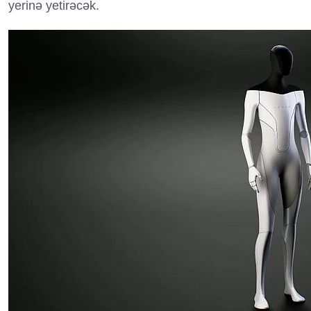
yerinə yetirəcək.