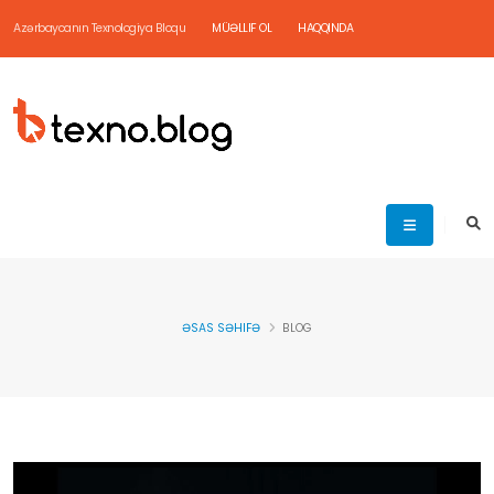
Azərbaycanın Texnologiya Bloqu
MÜƏLLIF OL
HAQQINDA
ƏSAS SƏHIFƏ
BLOG