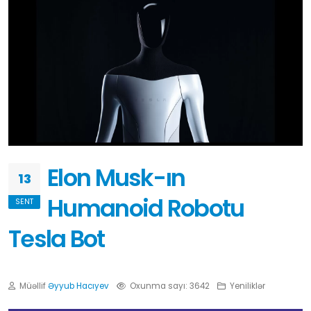
Elon Musk-ın
13
Humanoid Robotu
SENT
Tesla Bot
Müəllif
Əyyub Hacıyev
Oxunma sayı: 3642
Yeniliklər