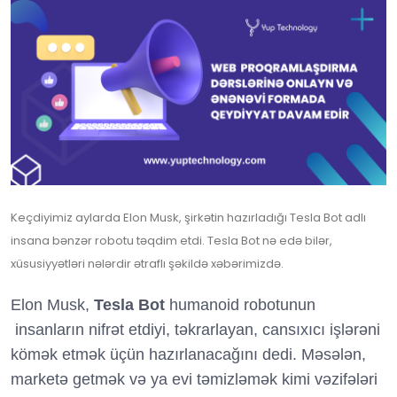
Keçdiyimiz aylarda Elon Musk, şirkətin hazırladığı Tesla Bot adlı
insana bənzər robotu təqdim etdi. Tesla Bot nə edə bilər,
xüsusiyyətləri nələrdir ətraflı şəkildə xəbərimizdə.
Elon Musk,
Tesla Bot
humanoid robotunun
insanların nifrət etdiyi, təkrarlayan, cansıxıcı işlərəni
kömək etmək üçün hazırlanacağını dedi. Məsələn,
marketə getmək və ya evi təmizləmək kimi vəzifələri